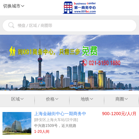
切换城市
1
2
3
区域
价格
地铁
商圈
上海金融街中心一期商务中
900-1200元/人/月
[静安区上海火车站/汉中路]
中兴路1509号，近大统路
1-20人间