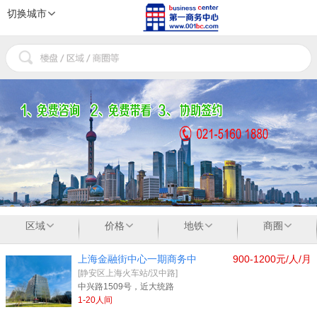
切换城市
1
2
3
区域
价格
地铁
商圈
上海金融街中心一期商务中
900-1200元/人/月
[静安区上海火车站/汉中路]
中兴路1509号，近大统路
1-20人间