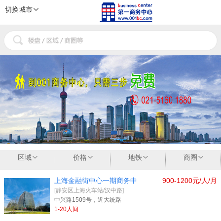
切换城市
1
2
3
区域
价格
地铁
商圈
上海金融街中心一期商务中
900-1200元/人/月
[静安区上海火车站/汉中路]
中兴路1509号，近大统路
1-20人间