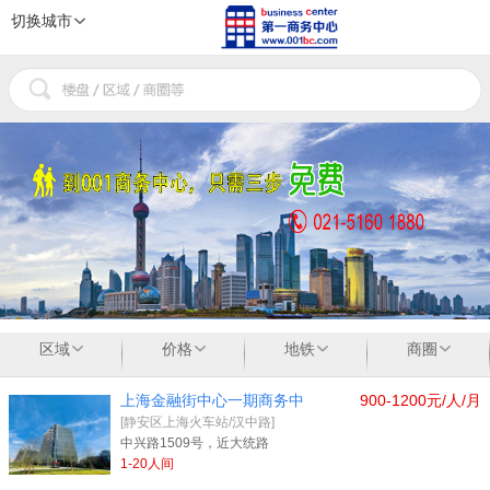
切换城市
1
2
3
区域
价格
地铁
商圈
上海金融街中心一期商务中
900-1200元/人/月
[静安区上海火车站/汉中路]
中兴路1509号，近大统路
1-20人间