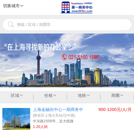
切换城市
1
2
3
区域
价格
地铁
商圈
上海金融街中心一期商务中
900-1200元/人/月
[静安区上海火车站/汉中路]
中兴路1509号，近大统路
1-20人间