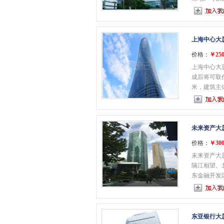
上海中心大
价格：
￥250
上海中心大
成后将可取
米，建筑主体..
未来资产大
价格：
￥300
未来资产大
隔江相望。
东金融开发区。 
东亚银行大