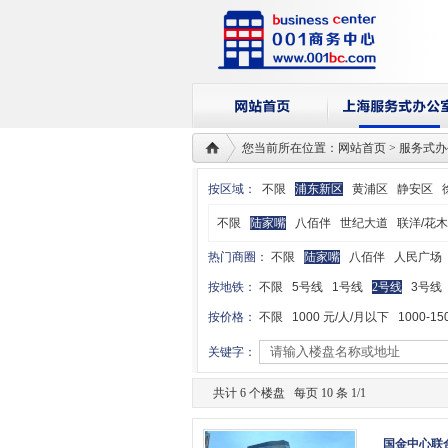
您当前所在位置：网站首页 > 服务式
按区域：
不限
浦东新区
黄浦区
静安区
不限
陆家嘴
八佰伴
世纪大道
联洋/花木
热门商圈：
不限
陆家嘴
八佰伴
人民广场
按地铁：
不限
5号线
1号线
2号线
3号线
按价格：
不限
1000 元/人/月以下
1000-15
关键字：
共计 6 个楼盘 每页 10 条 1/1
国金中心联