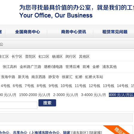
办公
徐汇区
长宁区
普陀区
虹口区
杨浦区
闵行区
其他区
张江高科
金科路广兰路
塘桥/浦电路
世博后滩
前滩
金桥
浦东其他
淮海中路
新天地
南京西路
静安寺
徐家汇
虹桥
虹桥火车站
4号线
6号线
7号线
8号线
9号线
10号线
11号线
12号线
13号线
14号线
1
00 元/人/月
1500-2000 元/人/月
2-3000 元/人/月
3-4000 元/人/月
4000 元/人/月
合办公、共享办公（上海浦东联合办公、陆家
[浦东新区] [陆家嘴]