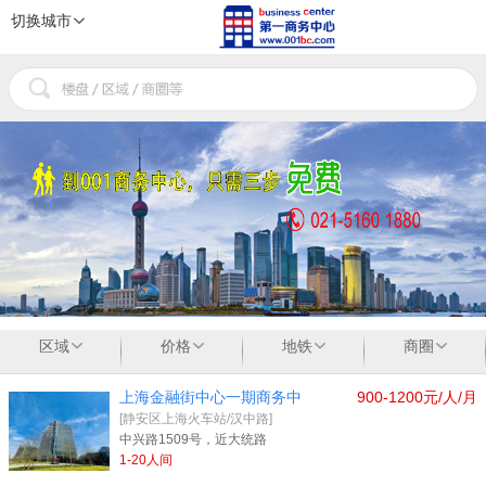
切换城市
1
2
3
区域
价格
地铁
商圈
上海金融街中心一期商务中
900-1200元/人/月
[静安区上海火车站/汉中路]
中兴路1509号，近大统路
1-20人间