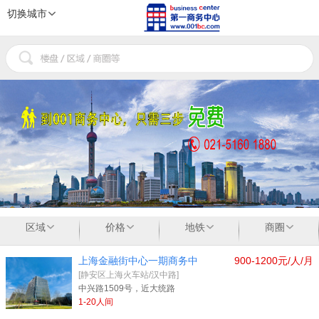
切换城市
1
2
3
区域
价格
地铁
商圈
上海金融街中心一期商务中
900-1200元/人/月
[静安区上海火车站/汉中路]
中兴路1509号，近大统路
1-20人间