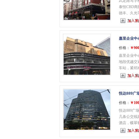
武定路写字
泰恒CBD
德丰、久光等
嘉里企业中
价格：
￥900
嘉里企业中
地段优越交
车站，紧邻南
悦达889
价格：
￥100
悦达889广
几条公交线
酒店，蝶翠轩餐