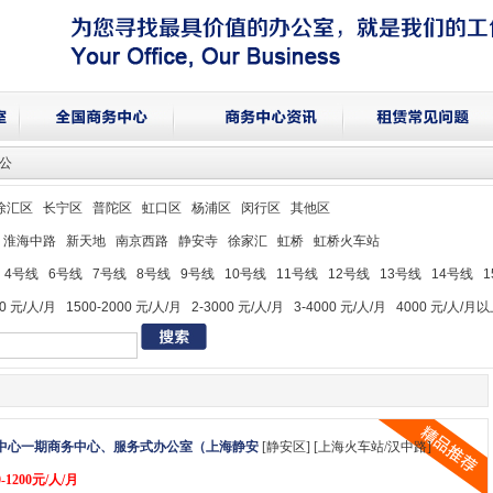
办公
徐汇区
长宁区
普陀区
虹口区
杨浦区
闵行区
其他区
淮海中路
新天地
南京西路
静安寺
徐家汇
虹桥
虹桥火车站
4号线
6号线
7号线
8号线
9号线
10号线
11号线
12号线
13号线
14号线
00 元/人/月
1500-2000 元/人/月
2-3000 元/人/月
3-4000 元/人/月
4000 元/人/月
中心一期商务中心、服务式办公室（上海静安
[静安区] [上海火车站/汉中路]
-1200元/人/月