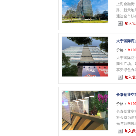
上海金融街
路、新天地
通达全市核心C
大宁国际商
价格：
￥100
大宁国际商
商业广场。
享受绿色办公环境
长泰创业空
价格：
￥100
长泰创业空
将会成为浦
光与影来展现出.