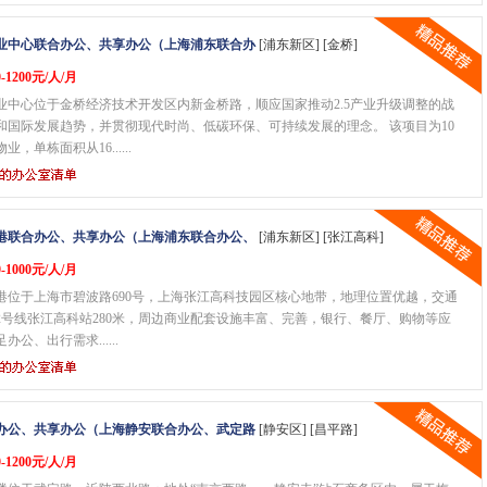
业中心联合办公、共享办公（上海浦东联合办
[浦东新区] [金桥]
-1200元/人/月
业中心位于金桥经济技术开发区内新金桥路，顺应国家推动2.5产业升级调整的战
和国际发展趋势，并贯彻现代时尚、低碳环保、可持续发展的理念。 该项目为10
，单栋面积从16......
港联合办公、共享办公（上海浦东联合办公、
[浦东新区] [张江高科]
-1000元/人/月
港位于上海市碧波路690号，上海张江高科技园区核心地带，地理位置优越，交通
2号线张江高科站280米，周边商业配套设施丰富、完善，银行、餐厅、购物等应
公、出行需求......
办公、共享办公（上海静安联合办公、武定路
[静安区] [昌平路]
-1200元/人/月