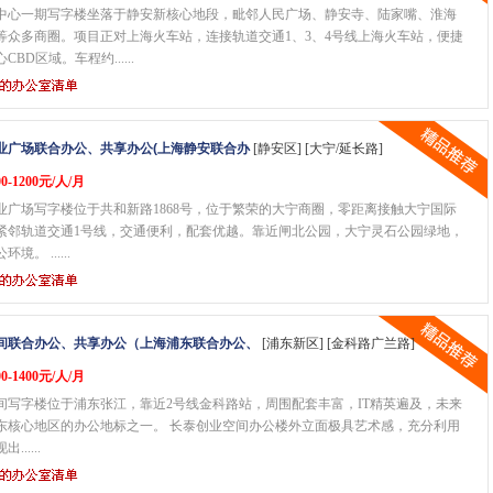
中心一期写字楼坐落于静安新核心地段，毗邻人民广场、静安寺、陆家嘴、淮海
等众多商圈。项目正对上海火车站，连接轨道交通1、3、4号线上海火车站，便捷
BD区域。车程约......
业广场联合办公、共享办公(上海静安联合办
[静安区] [大宁/延长路]
0-1200元/人/月
业广场写字楼位于共和新路1868号，位于繁荣的大宁商圈，零距离接触大宁国际
紧邻轨道交通1号线，交通便利，配套优越。靠近闸北公园，大宁灵石公园绿地，
。 ......
间联合办公、共享办公（上海浦东联合办公、
[浦东新区] [金科路广兰路]
0-1400元/人/月
间写字楼位于浦东张江，靠近2号线金科路站，周围配套丰富，IT精英遍及，未来
东核心地区的办公地标之一。 长泰创业空间办公楼外立面极具艺术感，充分利用
.....