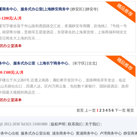
厦商务中心、服务式办公室(上海静安商务中
[静安区] [静安寺]
-1200元/人/月
厦写字楼坐落于华山路和愚园路交汇处，隶属静安寺商圈，距地铁2、7号线一号
米，南望希尔顿，贵都等五星级酒店，东望著名的上海展览馆，上海商城和锦沧文
日闻名大上海的百乐......
务中心、服务式办公室（上海长宁商务中心、
[长宁区] [古北]
0-1500元/人/月
字楼位于兴义路8号,近遵义南路；属虹桥开发区中心，道路网络异常发达，临近
娄山关路站出口，四通八达。区内万商云集，包括数十家银行、国际级酒店、政府
国最大规模的商品交......
首页 上一页
1
2
3
4
5
6
下一页
尾页
-2030 Tel:021-51601880
|
版权声明
|
联系我们
|
关于我们
|
商务中心出租
服务式办公室出租
浦东商务中心
黄浦商务中心
卢湾商务中心
静安商