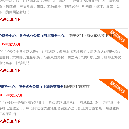
楼位于武定路，近陕西北路；地处“南京西路——静安寺”钻石商务区内，属于梅
商圈（梅陇镇、中信泰富、恒隆、波特曼等）和静安寺CBD商圈（越洋、嘉里、会
）的共同辐射地带......
心商务中心、服务式办公室（闸北商务中心、
[静安区] [上海火车站/汉中路]
-1500元/人/月
心写字楼位于共和路209号，近梅园路，傲居上海内环核心，周边五大商圈环绕；
通便利，隶属静安北拓板块，与南京西路仅一桥之隔；地铁5线汇集，毗邻上海火
北高架，快读到达......
广场商务中心、服务式办公室（上海静安商务
[静安区] [曹家渡]
0-1500元/人/月
场写字楼位于静安区曹家渡商圈，周边道路四通八达，有地铁2、3/4、7等7条，十
路站点通达全市。中心附近各类生活配套设施齐全，如上海吉臣酒店，瑞登雅阁
厅和招......