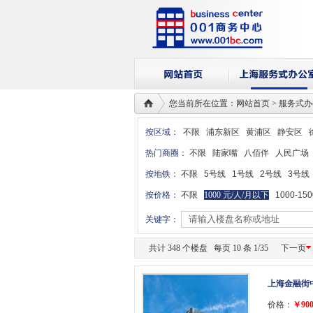
您当前所在位置：网站首页 > 服务式
按区域：
不限
浦东新区
黄浦区
静安区
热门商圈：
不限
陆家嘴
八佰伴
人民广场
按地铁：
不限
5号线
1号线
2号线
3号线
按价格：
不限
1000 元/人/月以下
1000-15
关键字：
共计 348 个楼盘 每页 10 条 1/35
下一页
上海金融街
价格：
￥900