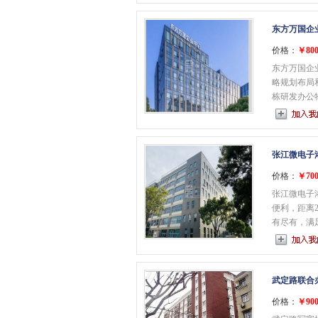
东方万国企
价格：
￥800
东方万国企
略规划布局
栋研发办公物业
张江微电子
价格：
￥700
张江微电子
便利，距离
有尽有，满足办
武定路联合
价格：
￥900