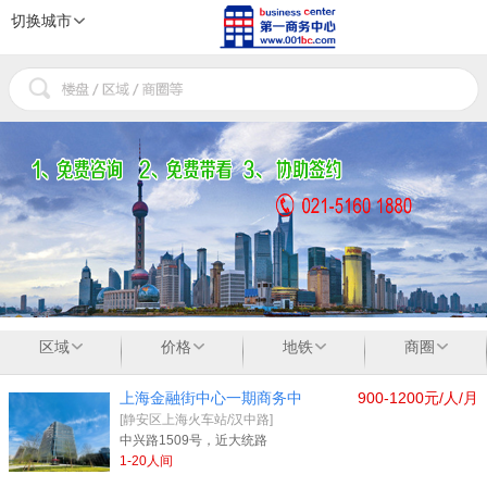
切换城市
1
2
3
区域
价格
地铁
商圈
上海金融街中心一期商务中
900-1200元/人/月
[静安区上海火车站/汉中路]
中兴路1509号，近大统路
1-20人间