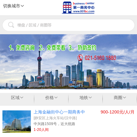
切换城市
1
2
3
区域
价格
地铁
商圈
上海金融街中心一期商务中
900-1200元/人/月
[静安区上海火车站/汉中路]
中兴路1509号，近大统路
1-20人间