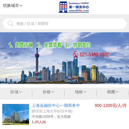
切换城市
1
2
3
区域
价格
地铁
商圈
上海金融街中心一期商务中
900-1200元/人/月
[静安区上海火车站/汉中路]
中兴路1509号，近大统路
1-20人间