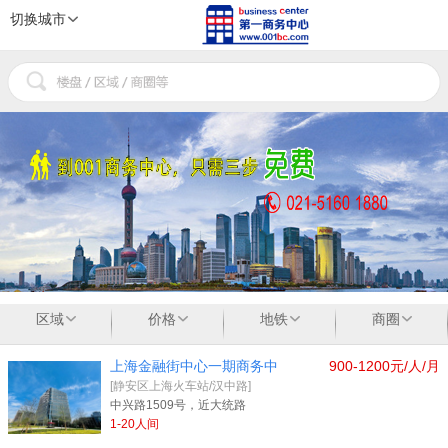
切换城市
1
2
3
区域
价格
地铁
商圈
上海金融街中心一期商务中
900-1200元/人/月
[静安区上海火车站/汉中路]
中兴路1509号，近大统路
1-20人间