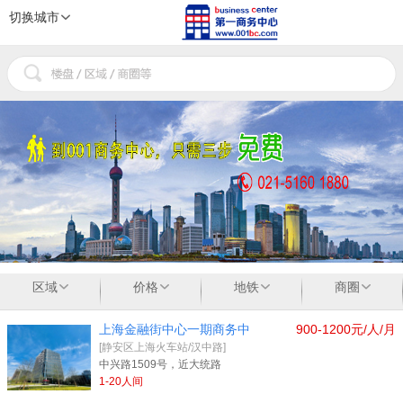
切换城市
1
2
3
区域
价格
地铁
商圈
上海金融街中心一期商务中
900-1200元/人/月
[静安区上海火车站/汉中路]
中兴路1509号，近大统路
1-20人间