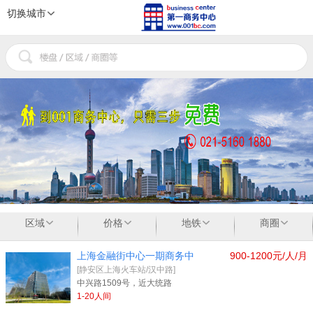
切换城市
1
2
3
区域
价格
地铁
商圈
上海金融街中心一期商务中
900-1200元/人/月
[静安区上海火车站/汉中路]
中兴路1509号，近大统路
1-20人间