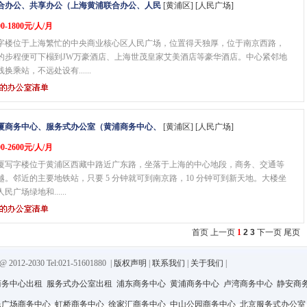
合办公、共享办公（上海黄浦联合办公、人民
[黄浦区] [人民广场]
0-1800元/人/月
字楼位于上海繁忙的中央商业核心区人民广场，位置得天独厚，位于南京西路，
钟的步程便可下榻到JW万豪酒店、上海世茂皇家艾美酒店等豪华酒店。中心紧邻地
换乘站，不远处设有......
厦商务中心、服务式办公室（黄浦商务中心、
[黄浦区] [人民广场]
0-2600元/人/月
厦写字楼位于黄浦区西藏中路近广东路，坐落于上海的中心地段，商务、交通等
越。邻近的主要地铁站，只要 5 分钟就可到南京路，10 分钟可到新天地。大楼坐
民广场绿地和......
首页 上一页
1
2
3
下一页
尾页
-2030 Tel:021-51601880
|
版权声明
|
联系我们
|
关于我们
|
商务中心出租
服务式办公室出租
浦东商务中心
黄浦商务中心
卢湾商务中心
静安商
民广场商务中心
虹桥商务中心
徐家汇商务中心
中山公园商务中心
北京服务式办公室