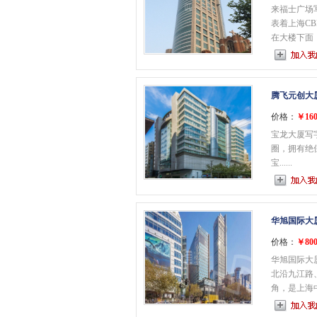
来福士广场
表着上海CB
在大楼下面，为
腾飞元创大
价格：
￥160
宝龙大厦写
圈，拥有绝
宝......
华旭国际大
价格：
￥800
华旭国际大
北沿九江路
角，是上海中