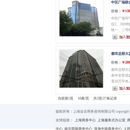
中区广场联
价格：
￥130
中区广场写
仅2、3分
铁一、二号线
都市总部大
价格：
￥200
都市总部大
条件非常优
享26万平米人
当前第1页 10条/页 共3页/27条记录
版权所有：上海金含商务咨询有限公司 copyright @ 2012
友情链接：
上海商务中心
上海服务式办公室
中心
南京西路商务中心
淮海中路商务中心
人