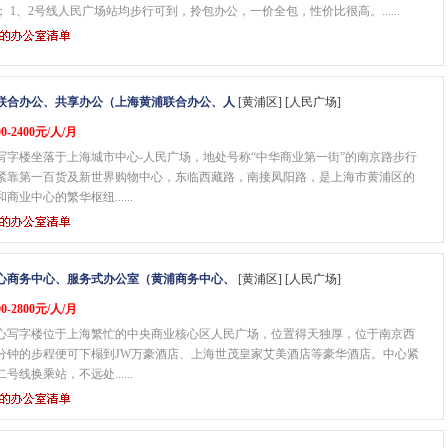
 1、2号线人民广场站均步行可到，拎包办公，一价全包，性价比很高。......
联合办公、共享办公（上海黄浦联合办公、人
[黄浦区] [人民广场]
0-2400元/人/月
写字楼坐落于上海城市中心-人民广场，地处号称“中华商业第一街”的南京路步行
紧靠第一百货及新世界购物中心，东临西藏路，南接凤阳路，是上海市黄浦区的
商业中心的繁华枢纽......
心商务中心、服务式办公室（黄浦商务中心、
[黄浦区] [人民广场]
0-2800元/人/月
心写字楼位于上海繁忙的中央商业核心区人民广场，位置得天独厚，位于南京西
3分钟的步程便可下榻到JW万豪酒店、上海世茂皇家艾美酒店等豪华酒店。中心紧
号线换乘站，不远处......