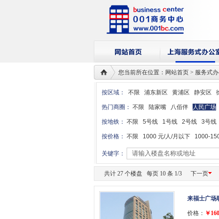
您当前所在位置：网站首页 > 服务式
按区域：
不限
浦东新区
黄浦区
静安区
热门商圈：
不限
陆家嘴
八佰伴
人民广场
按地铁：
不限
5号线
1号线
2号线
3号线
按价格：
不限
1000 元/人/月以下
1000-15
关键字：
共计 27 个楼盘 每页 10 条 1/3
下一页
来福士广场
价格：
￥160