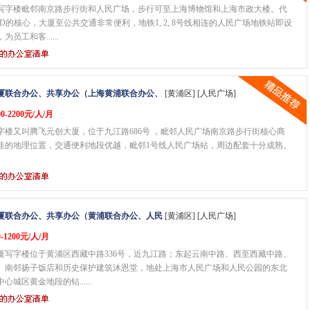
写字楼毗邻南京路步行街和人民广场，步行可至上海博物馆和上海市政大楼。代
D的核心，大厦至公共交通非常便利，地铁1, 2, 8号线相连的人民广场地铁站即设
员工和客......
厦联合办公、共享办公（上海黄浦联合办公、
[黄浦区] [人民广场]
0-2200元/人/月
字楼又叫腾飞元创大厦，位于九江路686号 ，毗邻人民广场南京路步行街核心商
佳的地理位置，交通便利地段优越，毗邻1号线人民广场站，周边配套十分成熟。
厦联合办公、共享办公（黄浦联合办公、人民
[黄浦区] [人民广场]
-1200元/人/月
厦写字楼位于黄浦区西藏中路336号，近九江路；东起云南中路、西至西藏中路、
、南邻扬子饭店和历史保护建筑沐恩堂，地处上海市人民广场和人民公园的东北
心城区黄金地段的钻......