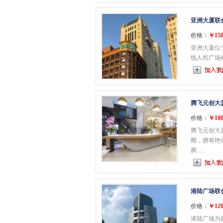
亚洲大厦联
价格：
￥150
亚洲大厦位于
线人民广场站
腾飞元创大
价格：
￥180
腾飞元创大
圈，拥有绝
腾......
港陆广场联
价格：
￥120
港陆广场为