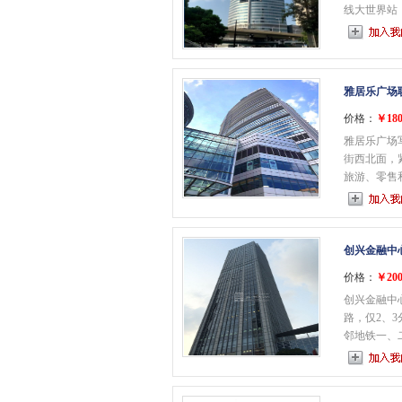
线大世界站；
雅居乐广场
价格：
￥180
雅居乐广场
街西北面，
旅游、零售和
创兴金融中
价格：
￥200
创兴金融中
路，仅2、
邻地铁一、二