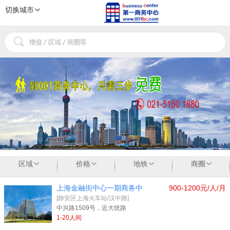
切换城市
1
2
3
区域
价格
地铁
商圈
上海金融街中心一期商务中
900-1200元/人/月
[静安区上海火车站/汉中路]
中兴路1509号，近大统路
1-20人间