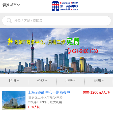
切换城市
1
2
3
区域
价格
地铁
商圈
上海金融街中心一期商务中
900-1200元/人/月
[静安区上海火车站/汉中路]
中兴路1509号，近大统路
1-20人间