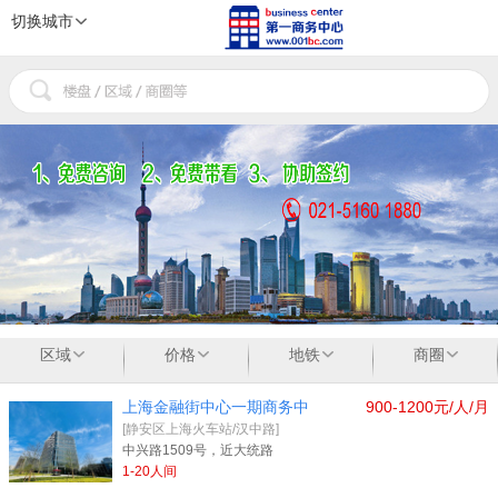
切换城市
1
2
3
区域
价格
地铁
商圈
上海金融街中心一期商务中
900-1200元/人/月
[静安区上海火车站/汉中路]
中兴路1509号，近大统路
1-20人间