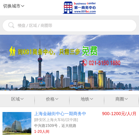
切换城市
1
2
3
区域
价格
地铁
商圈
上海金融街中心一期商务中
900-1200元/人/月
[静安区上海火车站/汉中路]
中兴路1509号，近大统路
1-20人间