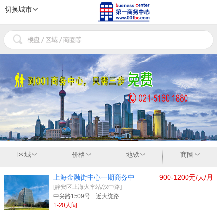
切换城市
1
2
3
区域
价格
地铁
商圈
上海金融街中心一期商务中
900-1200元/人/月
[静安区上海火车站/汉中路]
中兴路1509号，近大统路
1-20人间