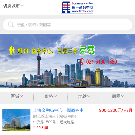
切换城市
1
2
3
区域
价格
地铁
商圈
上海金融街中心一期商务中
900-1200元/人/月
[静安区上海火车站/汉中路]
中兴路1509号，近大统路
1-20人间