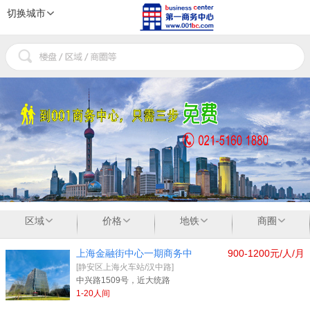
切换城市
1
2
3
区域
价格
地铁
商圈
上海金融街中心一期商务中
900-1200元/人/月
[静安区上海火车站/汉中路]
中兴路1509号，近大统路
1-20人间