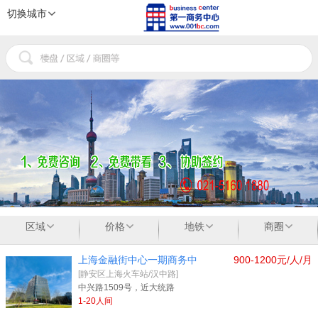
切换城市
1
2
3
区域
价格
地铁
商圈
上海金融街中心一期商务中
900-1200元/人/月
[静安区上海火车站/汉中路]
中兴路1509号，近大统路
1-20人间