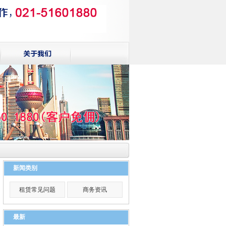
新闻类别
租赁常见问题
商务资讯
最新