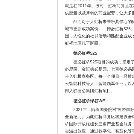
就是在2011年。彼时，虹桥商务区在
供应量以及薄弱的商业配套，让大多
然而对于大虹桥未来极具信心的德必
城市更新成功案例——德必虹桥525
围，人性化的社群活动和匹配企业成
虹桥地区扎下脚跟。
德必虹桥525
德必虹桥525项目的成功，坚定了
必易园、金汇德必易园、七宝德必易园
带入虹桥商务区。每一个项目一经推
云智能科技等人工智能领军企业，以
部入驻德必集团虹桥项目。
德必虹桥绿谷WE
2021年，随着国务院对“虹桥国
全新纪元。为此虹桥商务区将建设全
桥国际开放枢纽长三角产业基金服务平
会溢出效应，通过数字化、智慧化等