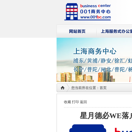
您当前所在位置：
首页
收藏
打印
返回
星月德必WE落