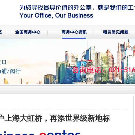
户上海大虹桥，再添世界级新地标