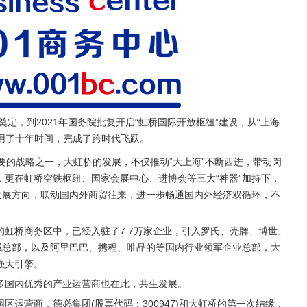
定，到2021年国务院批复开启“虹桥国际开放枢纽”建设，从“上海
桥用了十年时间，完成了跨时代飞跃。
的战略之一，大虹桥的发展，不仅推动“大上海”不断西进，带动闵
，更在虹桥空铁枢纽、国家会展中心、进博会等三大“神器”加持下，
的发展方向，联动国内外商贸往来，进一步畅通国内外经济双循环，不
虹桥商务区中，已经入驻了7.7万家企业，引入罗氏、壳牌、博世、
区域总部，以及阿里巴巴、携程、唯品的等国内行业领军企业总部，大
强大引擎。
国内优秀的产业运营商也在此，共生发展。
营商，德必集团(股票代码：300947)和大虹桥的第一次结缘，