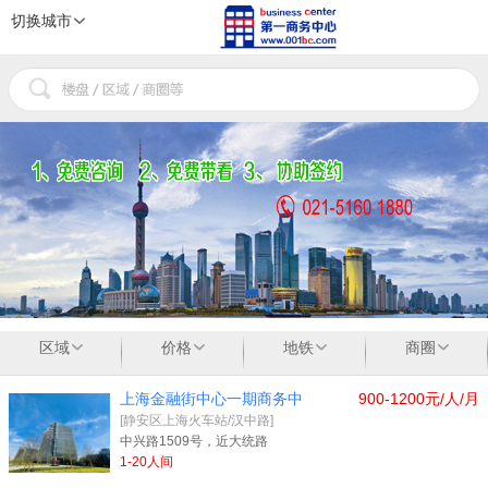
切换城市
1
2
3
区域
价格
地铁
商圈
上海金融街中心一期商务中
900-1200元/人/月
[静安区上海火车站/汉中路]
中兴路1509号，近大统路
1-20人间