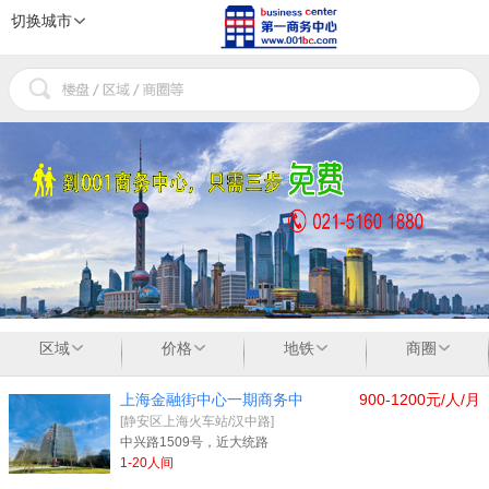
切换城市
1
2
3
区域
价格
地铁
商圈
上海金融街中心一期商务中
900-1200元/人/月
[静安区上海火车站/汉中路]
中兴路1509号，近大统路
1-20人间