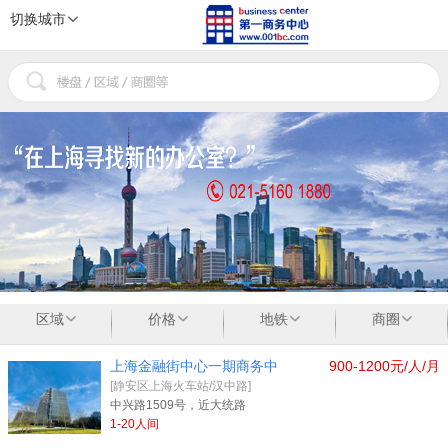
切换城市
1
2
3
区域
价格
地铁
商圈
上海金融街中心一期商务中
900-1200元/人/月
[静安区上海火车站/汉中路]
中兴路1509号，近大统路
1-20人间