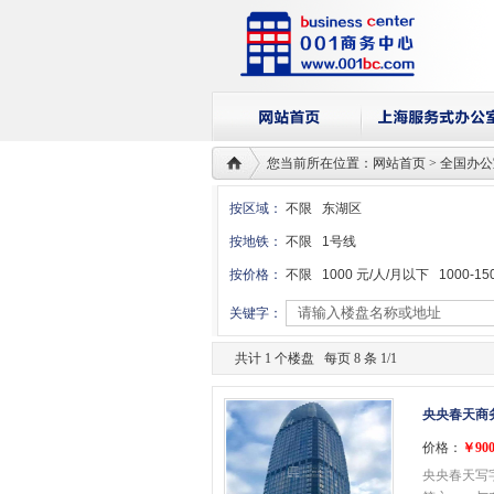
您当前所在位置：网站首页 > 全国办公室
按区域：
不限
东湖区
按地铁：
不限
1号线
按价格：
不限
1000 元/人/月以下
1000-15
关键字：
共计 1 个楼盘 每页 8 条 1/1
央央春天商
价格：
￥900
央央春天写