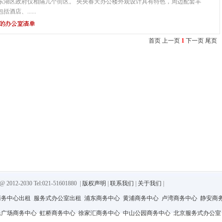
东湖区政府仅相隔几个街区。 央央春天办公楼外观设计具有特色，周边配套丰
酒店、......
首页 上一页
1
下一页 尾页
-2030 Tel:021-51601880
|
版权声明
|
联系我们
|
关于我们
|
商务中心出租
服务式办公室出租
浦东商务中心
黄浦商务中心
卢湾商务中心
静安商
民广场商务中心
虹桥商务中心
徐家汇商务中心
中山公园商务中心
北京服务式办公室