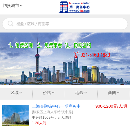
切换城市
1
2
3
区域
价格
地铁
商圈
上海金融街中心一期商务中
900-1200元/人/月
[静安区上海火车站/汉中路]
中兴路1509号，近大统路
1-20人间